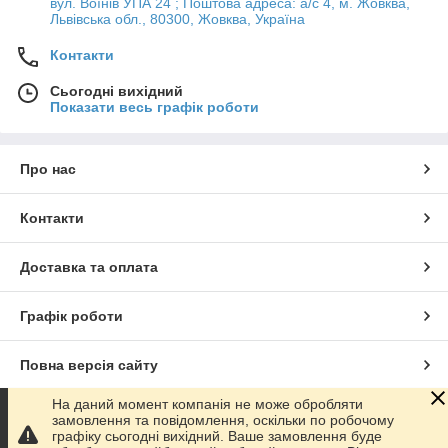
вул. Воїнів УПА 24 ; Поштова адреса: а/с 4, м. Жовква,
Львівська обл., 80300, Жовква, Україна
Контакти
Сьогодні вихідний
Показати весь графік роботи
Про нас
Контакти
Доставка та оплата
Графік роботи
Повна версія сайту
На даний момент компанія не може обробляти
Сайт створено на маркетплейсі
Prom.ua
замовлення та повідомлення, оскільки по робочому
графіку сьогодні вихідний. Ваше замовлення буде