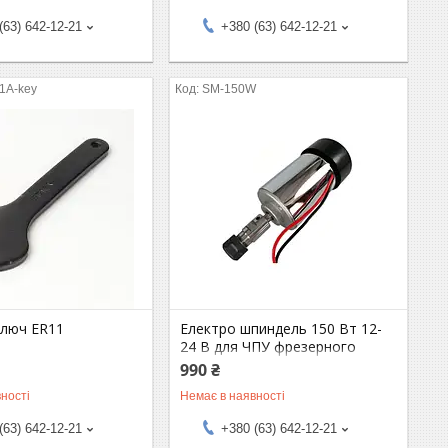
(63) 642-12-21
+380 (63) 642-12-21
1A-key
SM-150W
ключ ER11
Електро шпиндель 150 Вт 12-
24 В для ЧПУ фрезерного
верстата з повітряним
990 ₴
охолодженням, ER11 патрон
ності
Немає в наявності
(63) 642-12-21
+380 (63) 642-12-21