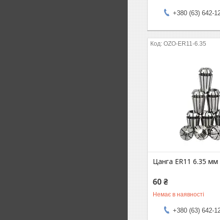
+380 (63) 642-1
OZO-ER11-6.35
Цанга ER11 6.35 мм 
60 ₴
Немає в наявності
+380 (63) 642-1