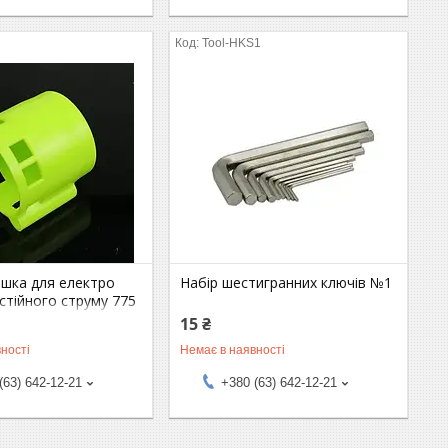
Tool-HKS1
ишка для електро
Набір шестигранних ключів №1
стійного струму 775
15 ₴
ності
Немає в наявності
(63) 642-12-21
+380 (63) 642-12-21