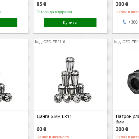
85 ₴
300 ₴
д.
Готово до відправки
Немає в наяв
Купити
+380 
OZO-ER11-6
OZO-ER1
Цанга 6 мм ER11
Патрон для
6мм
60 ₴
300 ₴
Немає в наявності
Немає в наяв