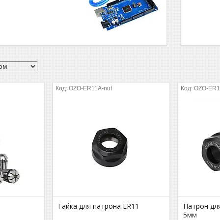
OZO-ER11A-nut
OZO-ER1
Гайка для патрона ER11
Патрон для
5мм