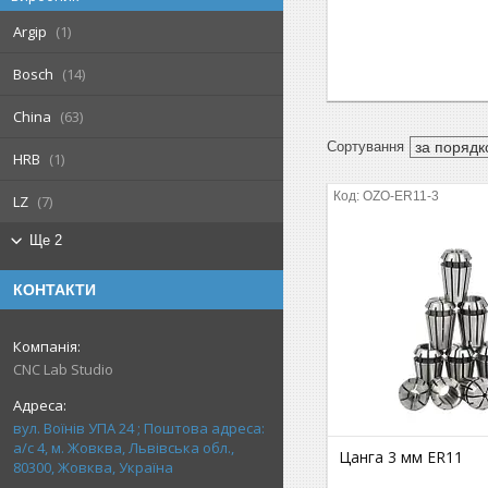
Argip
1
Bosch
14
China
63
HRB
1
OZO-ER11-3
LZ
7
Ще 2
КОНТАКТИ
CNC Lab Studio
вул. Воїнів УПА 24 ; Поштова адреса:
а/с 4, м. Жовква, Львівська обл.,
Цанга 3 мм ER11
80300, Жовква, Україна