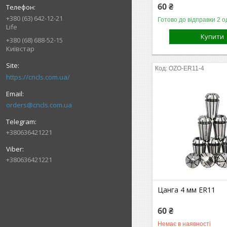
60 ₴
+380 (63) 642-12-21
Готово до відправки 2 о
Life
Купити
+380 (68) 688-52-15
Київстар
OZO-ER11-4
https://cncls.com.ua/
orders@cncls.com.ua
+380636421221
+380636421221
Цанга 4 мм ER11
60 ₴
Немає в наявності