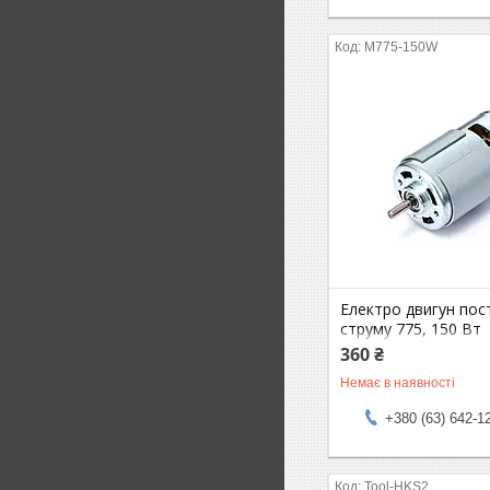
M775-150W
Електро двигун пос
струму 775, 150 Вт
360 ₴
Немає в наявності
+380 (63) 642-1
Tool-HKS2