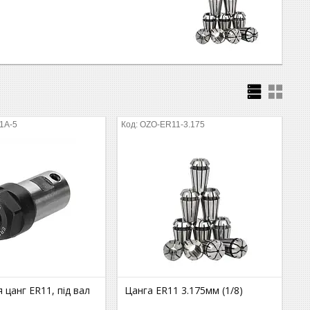
1A-5
OZO-ER11-3.175
 цанг ER11, під вал
Цанга ER11 3.175мм (1/8)