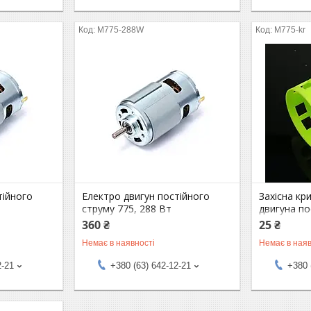
M775-288W
M775-kr
тійного
Електро двигун постійного
Захісна кр
струму 775, 288 Вт
двигуна по
360 ₴
25 ₴
Немає в наявності
Немає в наяв
2-21
+380 (63) 642-12-21
+380 