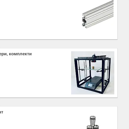
ери, комплекти
нт