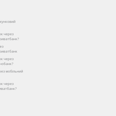
ахунковий
ок через
риватбанк?
рез
Приватбанк
ок через
нобанк?
рез мобільний
ок через
иватбанк?