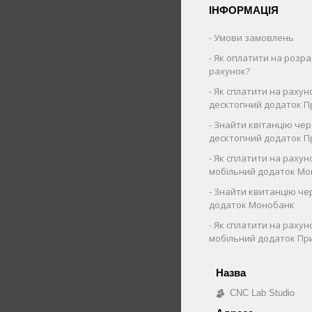
ІНФОРМАЦІЯ
Умови замовлень
Як оплатити на розр
рахунок?
Як cплатити на рахун
десктопний додаток П
Знайти квітанцію че
десктопний додаток 
Як сплатити на рахун
мобільний додаток Мо
Знайти квитанцію че
додаток Монобанк
Як сплатити на рахун
мобільний додаток Пр
CNC Lab Studio