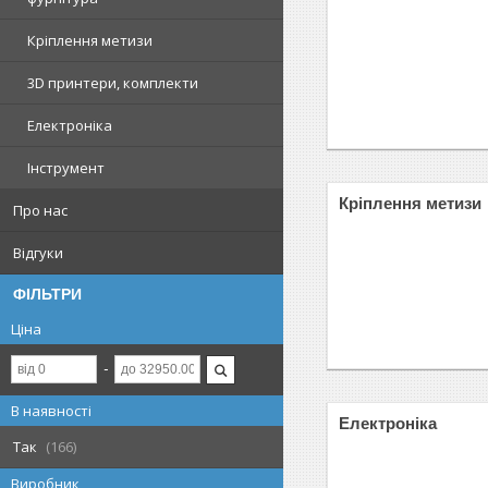
Кріплення метизи
3D принтери, комплекти
Електроніка
Інструмент
Кріплення метизи
Про нас
Відгуки
ФІЛЬТРИ
Ціна
В наявності
Електроніка
Так
166
Виробник