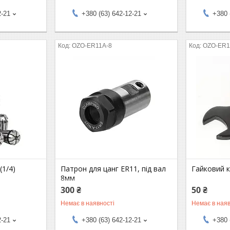
2-21
+380 (63) 642-12-21
+380 
OZO-ER11A-8
OZO-ER1
(1/4)
Патрон для цанг ER11, під вал
Гайковий 
8мм
300 ₴
50 ₴
Немає в наявності
Немає в наяв
2-21
+380 (63) 642-12-21
+380 