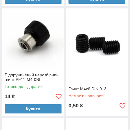
Підпружинений нерозбірний
гвинт PF11-M4-0BL
Готово до відправки
Гвинт M4x6 DIN 913
14
Немає в наявності
₴
0,50
₴
Купити