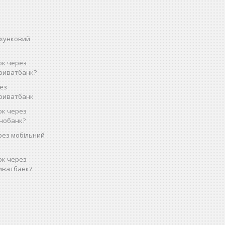
ахунковий
ок через
риватбанк?
рез
Приватбанк
ок через
нобанк?
рез мобільний
ок через
иватбанк?