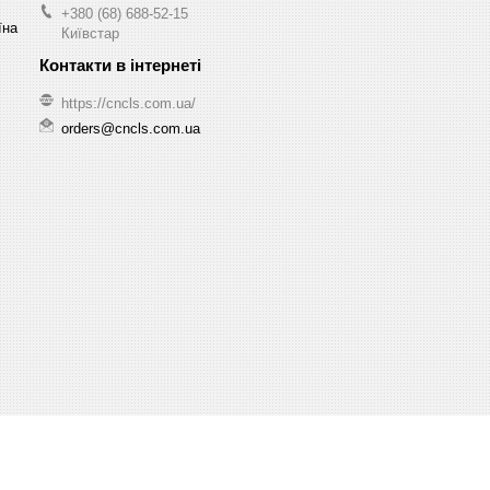
+380 (68) 688-52-15
їна
Київстар
https://cncls.com.ua/
orders@cncls.com.ua