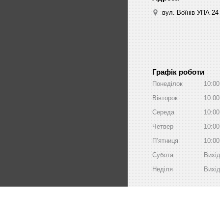
вул. Воїнів УПА 24
Графік роботи
Понеділок
10:00
Вівторок
10:00
Середа
10:00
Четвер
10:00
Пʼятниця
10:00
Субота
Вихі
Неділя
Вихі