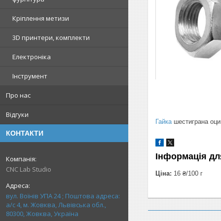
Кріплення метизи
3D принтери, комплекти
Електроніка
Інструмент
Про нас
Відгуки
Гайка
шестиграна оци
КОНТАКТИ
Інформація дл
CNC Lab Studio
Ціна:
16 ₴/100 г
вул. Воїнів УПА 24 ; Поштова адреса:
а/с 4, м. Жовква, Львівська обл.,
80300, Жовква, Україна