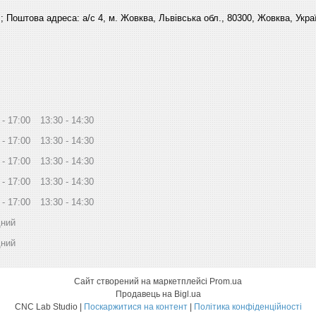
 ; Поштова адреса: а/с 4, м. Жовква, Львівська обл., 80300, Жовква, Укра
17:00
13:30
14:30
17:00
13:30
14:30
17:00
13:30
14:30
17:00
13:30
14:30
17:00
13:30
14:30
дний
дний
Сайт створений на маркетплейсі
Prom.ua
Продавець на Bigl.ua
CNC Lab Studio |
Поскаржитися на контент
|
Політика конфіденційності