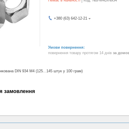
Немає в наявності
Код:
Nut-M4DIN934
+380 (63) 642-12-21
повернення товару протягом 14 днів
за домо
нкована DIN 934 М4 (125
...145 штук у 100 грам
)
я замовлення