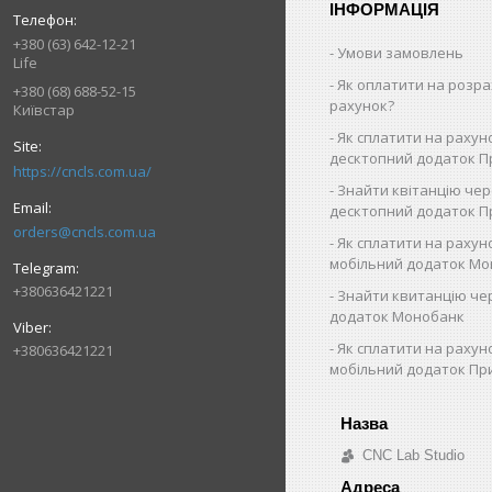
ІНФОРМАЦІЯ
+380 (63) 642-12-21
Умови замовлень
Life
Як оплатити на розр
+380 (68) 688-52-15
рахунок?
Київстар
Як cплатити на рахун
десктопний додаток П
https://cncls.com.ua/
Знайти квітанцію че
десктопний додаток 
orders@cncls.com.ua
Як сплатити на рахун
мобільний додаток Мо
+380636421221
Знайти квитанцію че
додаток Монобанк
Як сплатити на рахун
+380636421221
мобільний додаток Пр
CNC Lab Studio