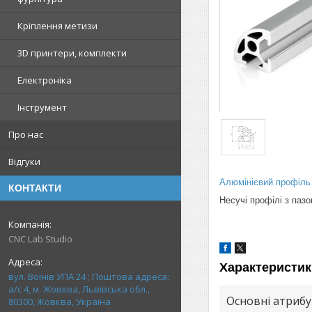
Кріплення метизи
3D принтери, комплекти
Електроніка
Інструмент
Про нас
Відгуки
Алюмінієвий профіль
КОНТАКТИ
Несучі профілі з паз
CNC Lab Studio
Характеристик
вул. Воїнів УПА 24 ; Поштова адреса:
а/с 4, м. Жовква, Львівська обл.,
Основні атриб
80300, Жовква, Україна