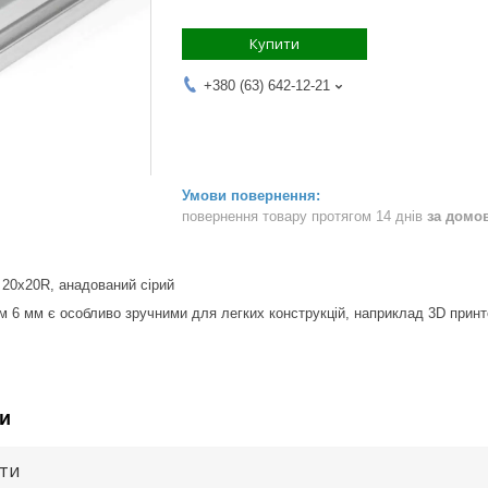
Купити
+380 (63) 642-12-21
повернення товару протягом 14 днів
за домо
20х20R, анадований сірий
ом 6 мм є особливо зручними для легких конструкцій, наприклад 3D принт
и
ути