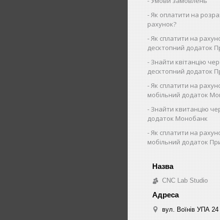
Умови замовлень
Як оплатити на розр
рахунок?
Як cплатити на рахун
десктопний додаток П
Знайти квітанцію че
десктопний додаток 
Як сплатити на рахун
мобільний додаток Мо
Знайти квитанцію че
додаток Монобанк
Як сплатити на рахун
мобільний додаток Пр
CNC Lab Studio
вул. Воїнів УПА 24