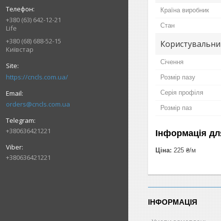
Країна виробник
+380 (63) 642-12-21
Стан
Life
+380 (68) 688-52-15
Користувальни
Київстар
Січення
https://cncls.com.ua/
Розмір пазу
Серія профіля
orders@cncls.com.ua
Розмір паз
+380636421221
Інформація дл
Ціна:
225 ₴/м
+380636421221
ІНФОРМАЦІЯ