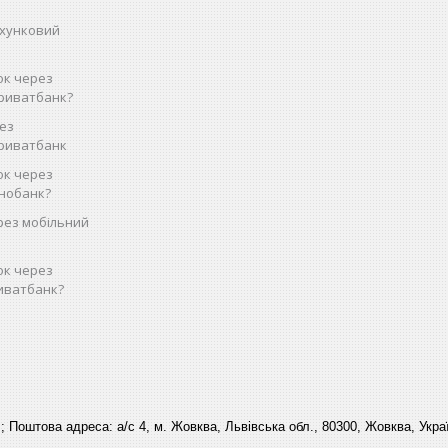
ахунковий
ок через
риватбанк?
рез
Приватбанк
ок через
нобанк?
рез мобільний
ок через
иватбанк?
 ; Поштова адреса: а/с 4, м. Жовква, Львівська обл., 80300, Жовква, Укра