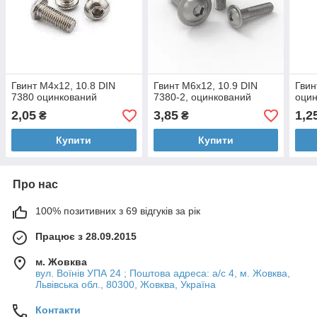
Гвинт М4х12, 10.8 DIN
Гвинт М6х12, 10.9 DIN
Гвин
7380 оцинкований
7380-2, оцинкований
оци
2,05
3,85
1,2
₴
₴
Купити
Купити
Про нас
100% позитивних з 69 відгуків за рік
Працює з 28.09.2015
м. Жовква
вул. Воїнів УПА 24 ; Поштова адреса: а/с 4, м. Жовква,
Львівська обл., 80300, Жовква, Україна
Контакти