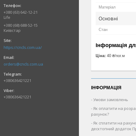
Матеріал
+380 (63) 642-12-21
Life
Основні
+380 (68) 688-52-15
Стан
Київстар
Інформація дл
https://cncls.com.ua/
Ціна:
40 ₴/пог.м
orders@cncls.com.ua
+380636421221
ІНФОРМАЦІЯ
+380636421221
Умови замовлень
Як оплатити на розр
рахунок?
Як cплатити на рахун
десктопний додаток П