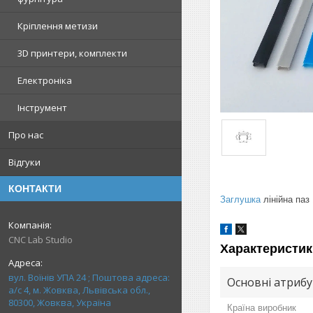
Кріплення метизи
3D принтери, комплекти
Електроніка
Інструмент
Про нас
Відгуки
КОНТАКТИ
Заглушка
лінійна паз
CNC Lab Studio
Характеристик
вул. Воїнів УПА 24 ; Поштова адреса:
Основні атриб
а/с 4, м. Жовква, Львівська обл.,
80300, Жовква, Україна
Країна виробник