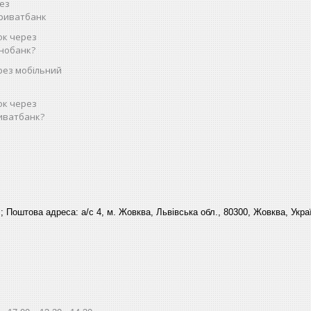
рез
Приватбанк
ок через
нобанк?
рез мобільний
ок через
иватбанк?
 ; Поштова адреса: а/с 4, м. Жовква, Львівська обл., 80300, Жовква, Укра