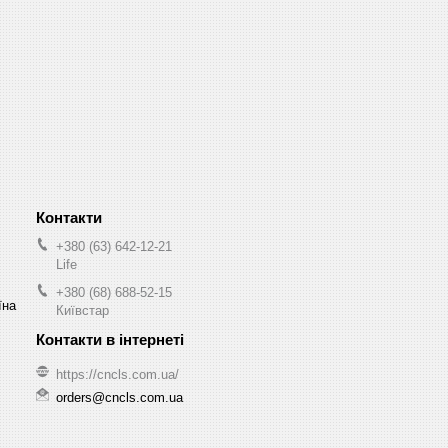
+380 (63) 642-12-21
Life
+380 (68) 688-52-15
їна
Київстар
https://cncls.com.ua/
orders@cncls.com.ua