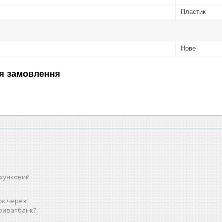
Пластик
Нове
я замовлення
ахунковий
ок через
риватбанк?