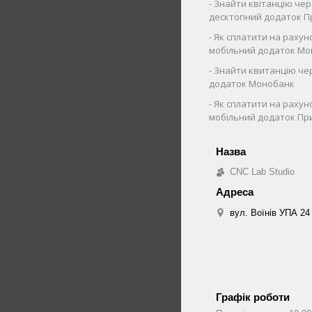
Знайти квітанцію че
десктопний додаток 
Як сплатити на рахун
мобільний додаток Мо
Знайти квитанцію че
додаток Монобанк
Як сплатити на рахун
мобільний додаток Пр
CNC Lab Studio
вул. Воїнів УПА 24
Графік роботи