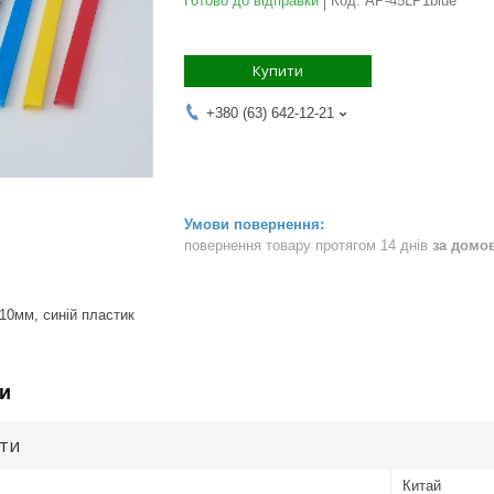
Готово до відправки
Код:
AP-45LP1blue
Купити
+380 (63) 642-12-21
повернення товару протягом 14 днів
за домо
 10мм, синій пластик
и
ути
Китай