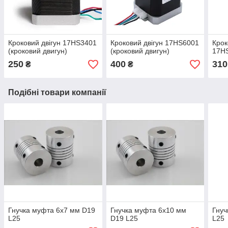
Кроковий двігун 17HS3401
Кроковий двігун 17HS6001
Крок
(кроковий двигун)
(кроковий двигун)
17H
250
400
310
₴
₴
Подібні товари компанії
Гнучка муфта 6х7 мм D19
Гнучка муфта 6х10 мм
Гнуч
L25
D19 L25
L25