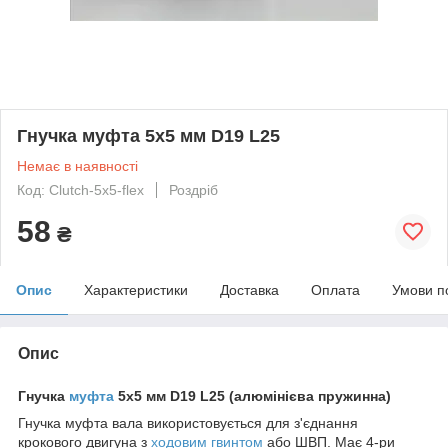
Гнучка муфта 5х5 мм D19 L25
Немає в наявності
Код: Clutch-5x5-flex
Роздріб
58
₴
Опис
Характеристики
Доставка
Оплата
Умови п
Опис
Гнучка
муфта
5х5 мм D19 L25 (алюмінієва пружинна)
Гнучка муфта вала використовується для з'єднання
крокового двигуна з
ходовим гвинтом
або ШВП. Має 4-ри