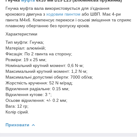
Гнучка муфта вала використовується для з'єднання
крокового двигуна з
ходовим гвинтом
або ШВП. Має 4-ри
гвинта M4x6. Компенсує перекоси і осьові зміщення та сприяє
плавному обертанню без пропуску кроків.
Характеристики
Тип муфти: Гнучка;
Матеріал: алюміній;
Фіксація: По 2 гвинта на сторону;
Розміри: 19 х 25 мм;
Номінальний крутний момент: 0,6 N·м;
Максимальний крутний момент: 1,2 N·м;
Максимальні допустимі оберти: 7000 об/хв;
Жорсткість кручення: 52 N·м/рад;
Відхилення радіальне: 0.15 мм;
Відхилення кутове: 3 °;
Осьове відхилення: +/- 0.2 мм;
Вага: 12 гр;
Колір сірий.
Приховати