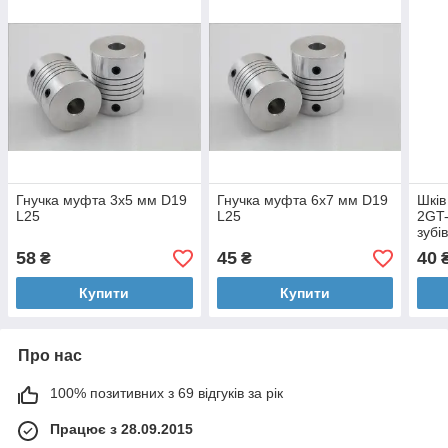
Гнучка муфта 3х5 мм D19
Гнучка муфта 6х7 мм D19
Шків
L25
L25
2GT-
зубі
6.35
58
45
40
₴
₴
Купити
Купити
Про нас
100% позитивних з 69 відгуків за рік
Працює з 28.09.2015