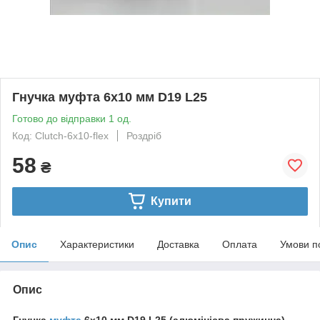
Гнучка муфта 6х10 мм D19 L25
Готово до відправки 1 од.
Код: Clutch-6x10-flex
Роздріб
58
₴
Купити
Опис
Характеристики
Доставка
Оплата
Умови п
Опис
Гнучка
муфта
6х10 мм D19 L25 (алюмінієва пружинна)