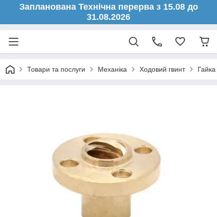
Запланована Технічна перерва з 15.08 до
31.08.2026
Товари та послуги
Механіка
Ходовий гвинт
Гайка