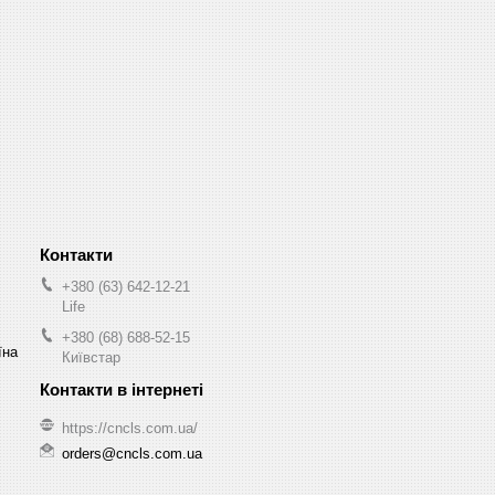
+380 (63) 642-12-21
Life
+380 (68) 688-52-15
їна
Київстар
https://cncls.com.ua/
orders@cncls.com.ua