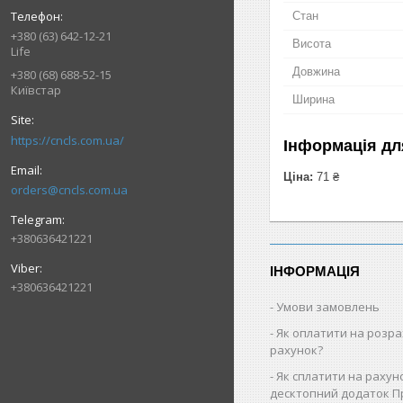
Стан
+380 (63) 642-12-21
Висота
Life
Довжина
+380 (68) 688-52-15
Київстар
Ширина
https://cncls.com.ua/
Інформація дл
Ціна:
71 ₴
orders@cncls.com.ua
+380636421221
ІНФОРМАЦІЯ
+380636421221
Умови замовлень
Як оплатити на розр
рахунок?
Як cплатити на рахун
десктопний додаток П