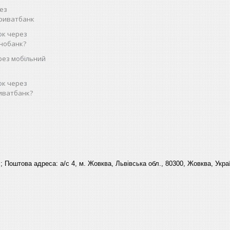
рез
Приватбанк
ок через
нобанк?
рез мобільний
ок через
иватбанк?
 ; Поштова адреса: а/с 4, м. Жовква, Львівська обл., 80300, Жовква, Укра