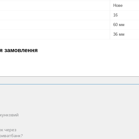
Нове
16
60 мм
36 мм
я замовлення
ахунковий
ок через
риватбанк?