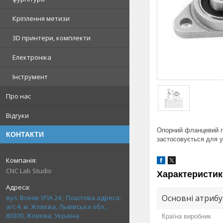
Кріплення метизи
3D принтери, комплекти
Електроніка
Інструмент
Про нас
Відгуки
Опорний фланцевий п
КОНТАКТИ
застосовується для у
CNC Lab Studio
Характеристик
Основні атриб
вул. Воїнів УПА 24 ; Поштова адреса:
а/с 4, м. Жовква, Львівська обл.,
80300, Жовква, Україна
Країна виробник