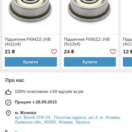
Підшипник F694ZZ-JVB
Підшипник F695ZZ-JVB
Підш
(4x11x4)
(5x13x4)
(4x1
21
24
12
₴
₴
Купити
Купити
Про нас
100% позитивних з 69 відгуків за рік
Працює з 28.09.2015
м. Жовква
вул. Воїнів УПА 24 ; Поштова адреса: а/с 4, м. Жовква,
Львівська обл., 80300, Жовква, Україна