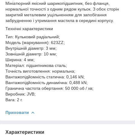
Мініатюрний якісний шарикопідшипник, без фланця,
нормальної точності з одним рядом кульок. З обох сторін
закритий металевим ущільненням для запобігання
забрудненню і утримання мастила в середині корпусу.
Технічні характеристики
Тип: Кульковий радіальний;
Модель (маркування): 623ZZ;
Внутрішній діаметр: 3 мм;
Зовнішній діаметр: 10 мм;
Ширина: 4 мм;
Матеріал: підшипникова сталь;
Точність виготовлення: нормальна;
Вантажопідйомність статична: 0,146 kN;
Вантажопідйомність динамічна: 0,488 kN;
Гранична частота обертання: 50 000 об / хв;
Виробник: JVB;
Вага: 2 г.
Приховати
Характеристики