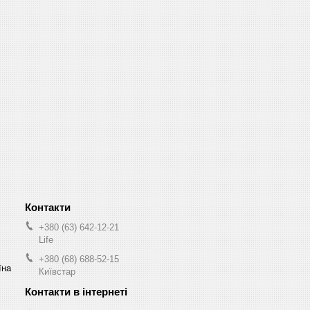
+380 (63) 642-12-21
Life
+380 (68) 688-52-15
їна
Київстар