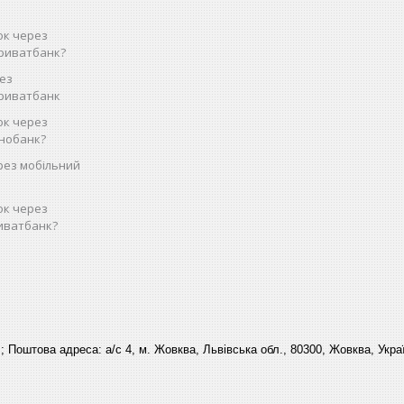
ок через
риватбанк?
рез
Приватбанк
ок через
нобанк?
рез мобільний
ок через
иватбанк?
 ; Поштова адреса: а/с 4, м. Жовква, Львівська обл., 80300, Жовква, Укра