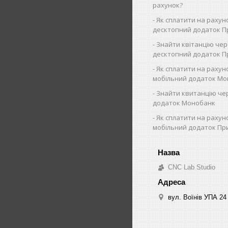
рахунок?
Як cплатити на рахун
десктопний додаток П
Знайти квітанцію че
десктопний додаток 
Як сплатити на рахун
мобільний додаток Мо
Знайти квитанцію че
додаток Монобанк
Як сплатити на рахун
мобільний додаток Пр
CNC Lab Studio
вул. Воїнів УПА 24