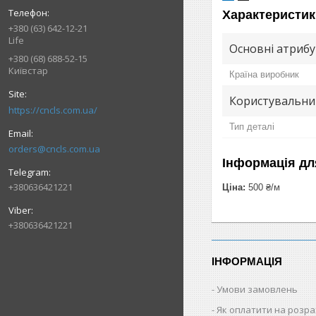
Характеристик
+380 (63) 642-12-21
Life
Основні атриб
+380 (68) 688-52-15
Київстар
Країна виробник
Користувальни
https://cncls.com.ua/
Тип деталі
orders@cncls.com.ua
Інформація дл
+380636421221
Ціна:
500 ₴/м
+380636421221
ІНФОРМАЦІЯ
Умови замовлень
Як оплатити на розр