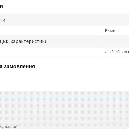
и
ути
Китай
цькі характеристики
Лінійний вал 
я замовлення
ахунковий