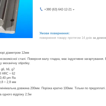
+380 (63) 642-12-21
повернення товару протягом 14 днів
за домо
порі діаметром 12мм
исокоякісної сталі. Поверхня валу гладка, має індуктивне загартування.
ду механічну обробку.
g6, h6, g7
58 HRC ÷ 62
 0,40 μm Ra
,8 ÷ 2,8 мм
 мінімальна довжина 200мм. Порізка кратно 100мм. Тільки по предоплаті.
одного відрізку 2,5м