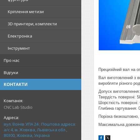
Кріплення метизи
3D принтери, комплекти
Електроніка
Інструмент
Про нас
Прецизійний вал на о
Відгуки
Вал виготовлений з в
виробляти різного ро
КОНТАКТИ
Допуск виготовлення: 
Твердість поверхні: 
Шорсткість поверхні:
CNC Lab Studio
Глибина гартування: 0
Порізка безкоштовно,
вул. Воїнів УПА 24 ; Поштова адреса:
Максимальна довжина 
а/с 4, м. Жовква, Львівська обл.,
80300, Жовква, Україна