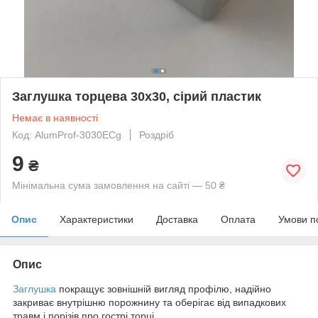
Заглушка торцева 30х30, сірий пластик
Немає в наявності
Код: AlumProf-3030ECg
Роздріб
9
₴
Мінімальна сума замовлення на сайті — 50 ₴
Опис
Характеристики
Доставка
Оплата
Умови п
Опис
Заглушка
покращує зовнішній вигляд профілю, надійно
закриває внутрішню порожнину та оберігає від випадкових
травм і порізів про гострі торці.