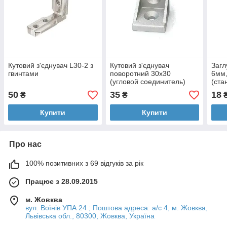
Кутовий з'єднувач L30-2 з
Кутовий з'єднувач
Загл
гвинтами
поворотний 30х30
6мм,
(угловой соединитель)
(ст
про
50
35
18
₴
₴
₴
Купити
Купити
Про нас
100% позитивних з 69 відгуків за рік
Працює з 28.09.2015
м. Жовква
вул. Воїнів УПА 24 ; Поштова адреса: а/с 4, м. Жовква,
Львівська обл., 80300, Жовква, Україна