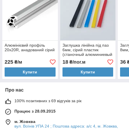
Алюмінієвий профіль
Заглушка лінійна під паз
Загл
20х20R, анадований сірий
6мм, сірий пластик
8мм,
(станочный алюминиевый
профиль)
225
18
36
₴/м
₴/пог.м
₴
Купити
Купити
Про нас
100% позитивних з 69 відгуків за рік
Працює з 28.09.2015
м. Жовква
вул. Воїнів УПА 24 ; Поштова адреса: а/с 4, м. Жовква,