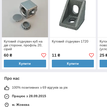
Кутовий з'єднувач куб на
Кутовий з'єднувач 1720
Куто
дві сторони, профіль 20,
пово
сірий
(угл
60
11
25
₴
₴
Купити
Купити
Про нас
100% позитивних з 69 відгуків за рік
Працює з 28.09.2015
м. Жовква