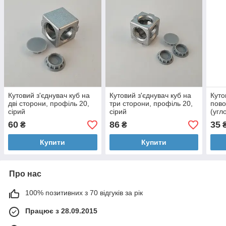
Кутовий з'єднувач куб на
Кутовий з'єднувач куб на
Куто
дві сторони, профіль 20,
три сторони, профіль 20,
пово
сірий
сірий
(угл
60
86
35
₴
₴
Купити
Купити
Про нас
100% позитивних з 70 відгуків за рік
Працює з 28.09.2015