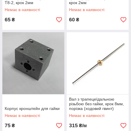
T8-2, крок 2мм
крок 2мм
(антилюфтовая гайка для
Немає в наявності
Немає в наявності
ходового винта)
65
60
₴
₴
Вал з трапецеїдальною
різьбою без гайки, крок 8мм,
Корпус кронштейн для гайки
порізка (ходовий гвинт)
Немає в наявності
Немає в наявності
75
315
₴
₴/м