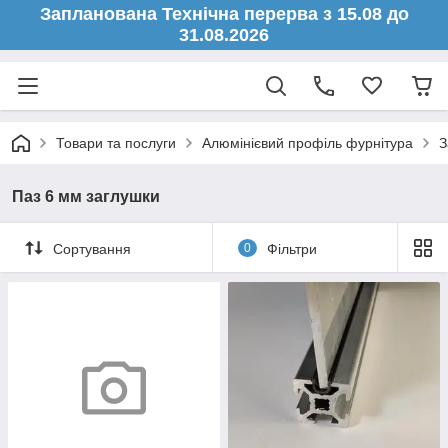
Запланована Технічна перерва з 15.08 до
31.08.2026
Товари та послуги
Алюмінієвий профіль фурнітура
З
Паз 6 мм заглушки
Сортування
0
Фільтри