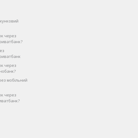
ахунковий
ок через
риватбанк?
рез
Приватбанк
ок через
нобанк?
рез мобільний
ок через
иватбанк?