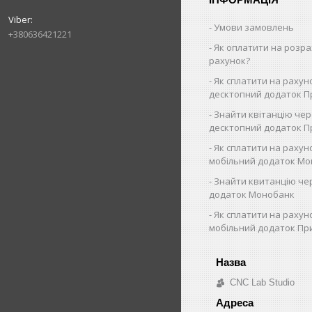
Умови замовлень
+380636421221
Як оплатити на розр
рахунок?
Як cплатити на рахун
десктопний додаток П
Знайти квітанцію че
десктопний додаток 
Як сплатити на рахун
мобільний додаток Мо
Знайти квитанцію че
додаток Монобанк
Як сплатити на рахун
мобільний додаток Пр
CNC Lab Studio