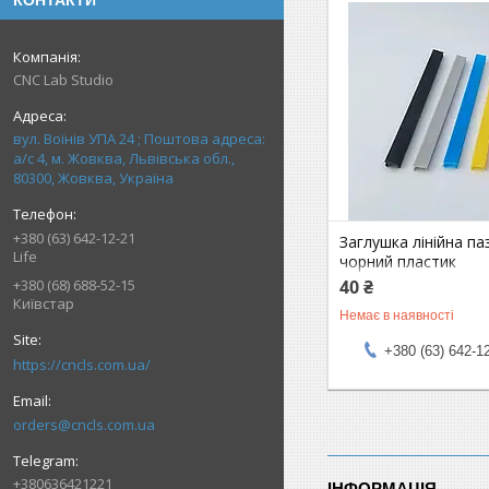
КОНТАКТИ
CNC Lab Studio
вул. Воїнів УПА 24 ; Поштова адреса:
а/с 4, м. Жовква, Львівська обл.,
80300, Жовква, Україна
+380 (63) 642-12-21
Заглушка лінійна па
Life
чорний пластик
40 ₴
+380 (68) 688-52-15
Київстар
Немає в наявності
+380 (63) 642-1
https://cncls.com.ua/
orders@cncls.com.ua
+380636421221
ІНФОРМАЦІЯ