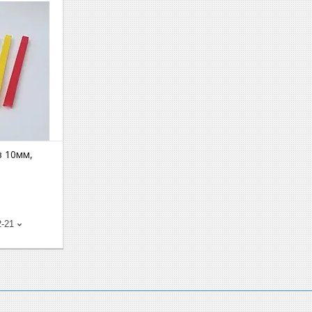
з 10мм,
2-21