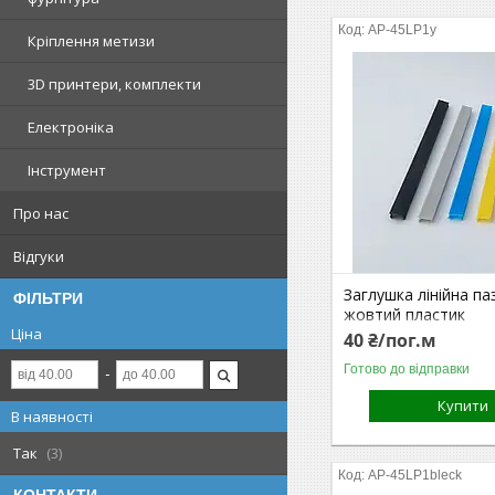
AP-45LP1y
Кріплення метизи
3D принтери, комплекти
Електроніка
Інструмент
Про нас
Відгуки
Заглушка лінійна па
ФІЛЬТРИ
жовтий пластик
Ціна
40 ₴/пог.м
Готово до відправки
Купити
В наявності
Так
3
AP-45LP1bleck