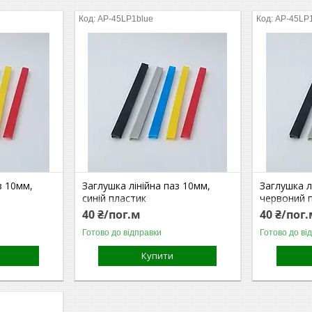
AP-45LP1blue
AP-45LP
з 10мм,
Заглушка лінійна паз 10мм,
Заглушка л
синій пластик
червоний 
40 ₴/пог.м
40 ₴/пог
Готово до відправки
Готово до ві
Купити