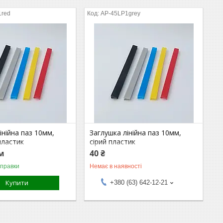
1red
AP-45LP1grey
інійна паз 10мм,
Заглушка лінійна паз 10мм,
пластик
сірий пластик
.м
40 ₴
дправки
Немає в наявності
Купити
+380 (63) 642-12-21